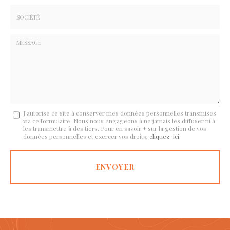
*
*
Tél.
:
*
Société
:
Message
J'autorise ce site à conserver mes données personnelles transmises
via ce formulaire. Nous nous engageons à ne jamais les diffuser ni à
:
les transmettre à des tiers. Pour en savoir + sur la gestion de vos
données personnelles et exercer vos droits,
cliquez-ici
.
*
Acceptation
RGPD
ENVOYER
*