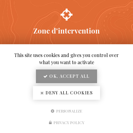
Zone d'intervention
Saint-Maurice-la-Souterraine
Bessines-sur-Gartempe
This site uses cookies and gives you control over
...
what you want to activate
OK, ACCEPT ALL
DENY ALL COOKIES
En savoir +
B.S.T, chauffagiste
à Saint-Maurice-la-Souterraine
Mentions légales
-
Plan du site
-
Liens utiles
-
Secteur
-
Cookies
B.S.T
PERSONALIZE
Création et référencement de site Internet
Demande de Devis
PRIVACY POLICY
Fermer