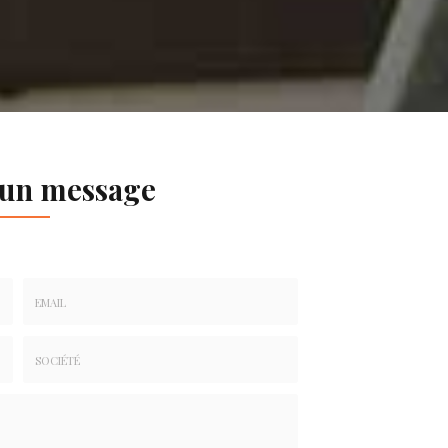
 un message
Email
:
*
Société
: