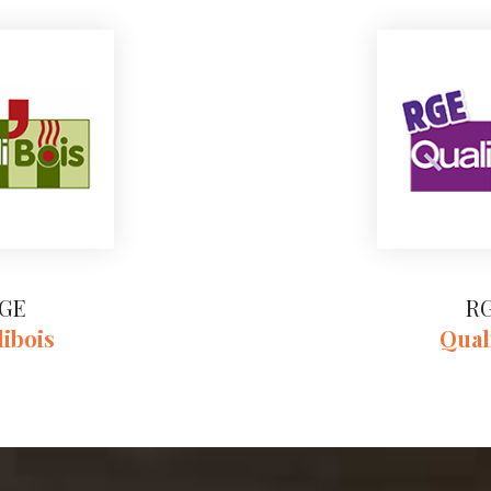
GE
R
ibois
Qual