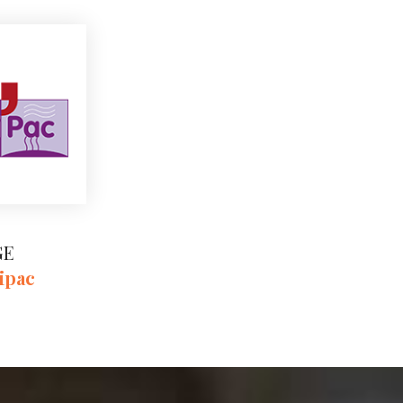
GE
ipac