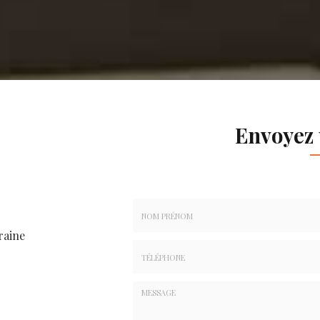
Envoyez
raine
Nom
-
Prénom
Tél.
:
:
*