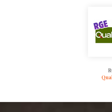
R
Qual